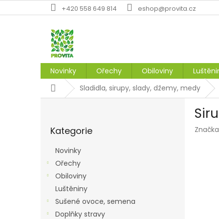
Přejít
+420 558 649 814
eshop@provita.cz
na
obsah
Novinky
Ořechy
Obiloviny
Luštěni
Domů
Sladidla, sirupy, slady, džemy, medy
P
Sir
o
Přeskočit
s
Kategorie
Značka
kategorie
t
r
Novinky
a
Ořechy
n
Obiloviny
n
í
Luštěniny
p
Sušené ovoce, semena
a
Doplňky stravy