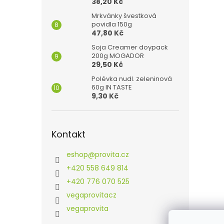
38,20 Kč
Mrkvánky švestková
povidla 150g
47,80 Kč
Soja Creamer doypack
200g MOGADOR
29,50 Kč
Polévka nudl. zeleninová
60g IN TASTE
9,30 Kč
Kontakt
eshop
@
provita.cz
+420 558 649 814
+420 776 070 525
vegaprovitacz
vegaprovita