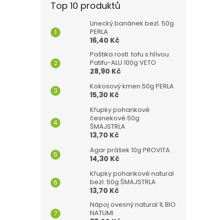
Top 10 produktů
Linecký banánek bezl. 50g
PERLA
16,40 Kč
Paštika rostl. tofu s hlívou
Patifu-ALU 100g VETO
28,90 Kč
Kokosový kmen 50g PERLA
15,30 Kč
Křupky pohankové
česnekové 50g
ŠMAJSTRLA
13,70 Kč
Agar prášek 10g PROVITA
14,30 Kč
Křupky pohankové natural
bezl. 50g ŠMAJSTRLA
13,70 Kč
Nápoj ovesný natural 1L BIO
NATUMI