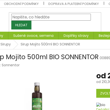
OBCHODNÍ PODMÍNKY
DOPRAVA A PLATEBNÍ PODMÍNKY
HLEDAT
ny
Sušené ovoce, semena
Doplňky stravy
Bezlep
Sirupy
Sirup Mojito 500ml BIO SONNENTOR
up Mojito 500ml BIO SONNENTOR
0088
:
Sonnentor
od
od
210,3
Měrná
cena:
ZVOLT
Detailn