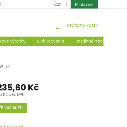
OCHRANA OSOBNÍCH ÚDAJŮ
CZK
CERTIFIKÁTY
Přihlášení
REKLAMACE A ZÁ
NÁKUPNÍ
Prázdný košík
KOŠÍK
kové výrobky
Ochucovadla
Rostlinné nápoje, dezerty
96_KS
235,60 Kč
6 Kč
bez DPH
E VARIANTU
í informace