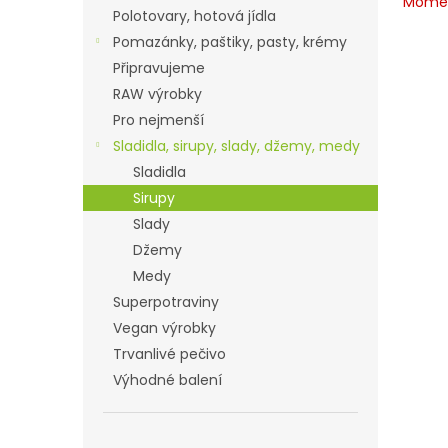
Momen
Polotovary, hotová jídla
Pomazánky, paštiky, pasty, krémy
Připravujeme
RAW výrobky
Pro nejmenší
Sladidla, sirupy, slady, džemy, medy
Sladidla
Sirupy
Slady
Džemy
Medy
Superpotraviny
Vegan výrobky
Trvanlivé pečivo
Výhodné balení