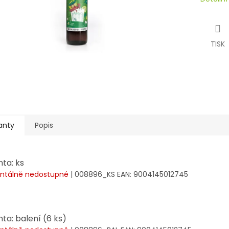
TISK
anty
Popis
nta: ks
tálně nedostupné
| 008896_KS
EAN:
9004145012745
nta: balení (6 ks)