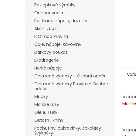
n
Bezlepkové výrobky
e
Ochucovadla
l
Rostlinné nápoje, dezerty
Akční zboží
BIO řada Provita
Čaje, nápoje, kávoviny
Dárkový poukaz
Ekodrogerie
Horké nápoje
Vari
Chlazené výrobky - Osobní odběr
Chlazené výrobky Provita - Osobní
odběr
Varia
Mouky
Momen
Mořské řasy
Oleje, Tuky
Ostatní, knihy
Pochutiny, cukrovinky, čokolády
Varia
žvýkačky