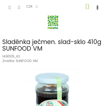
Přejít
NÁKUP
na
CZK
obsah
KOŠÍK
Sladěnka ječmen. slad-sklo 410g
SUNFOOD VM
149009_KS
Značka:
SUNFOOD VM