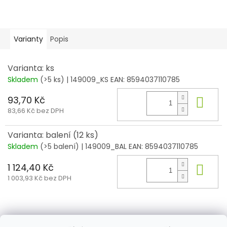
Varianty
Popis
Varianta: ks
Skladem
(>5 ks)
| 149009_KS
EAN:
8594037110785
93,70 Kč
Do 
83,66 Kč bez DPH
Varianta: balení (12 ks)
Skladem
(>5 balení)
| 149009_BAL
EAN:
8594037110785
1 124,40 Kč
Do 
1 003,93 Kč bez DPH
Z