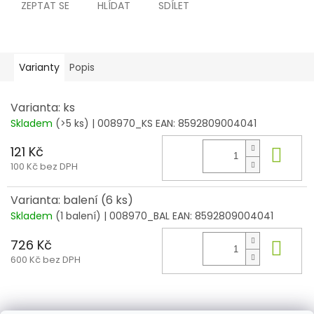
ZEPTAT SE
HLÍDAT
SDÍLET
Varianty
Popis
Varianta: ks
Skladem
(>5 ks)
| 008970_KS
EAN:
8592809004041
121 Kč
Do 
100 Kč bez DPH
Varianta: balení (6 ks)
Skladem
(1 balení)
| 008970_BAL
EAN:
8592809004041
726 Kč
Do 
600 Kč bez DPH
Z