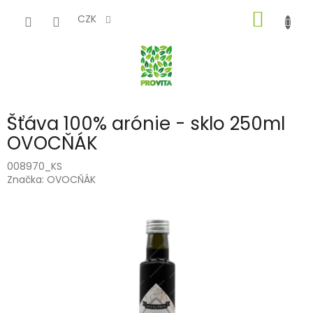
Přejít
NÁKUP
na
CZK
obsah
KOŠÍK
Šťáva 100% arónie - sklo 250ml
OVOCŇÁK
008970_KS
Značka:
OVOCŇÁK