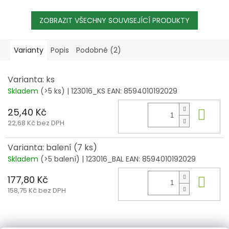
ZOBRAZIT VŠECHNY SOUVISEJÍCÍ PRODUKTY
Varianty
Popis
Podobné (2)
Varianta: ks
Skladem
(>5 ks)
| 123016_KS
EAN:
8594010192029
25,40 Kč
Do 
22,68 Kč bez DPH
Varianta: balení (7 ks)
Skladem
(>5 balení)
| 123016_BAL
EAN:
8594010192029
177,80 Kč
Do 
158,75 Kč bez DPH