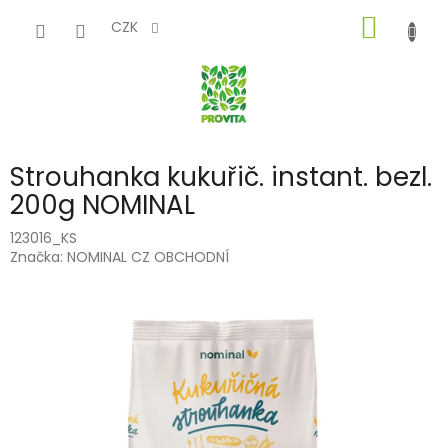
Přejít
NÁKUP
na
CZK
obsah
KOŠÍK
Strouhanka kukuřič. instant. bezl.
200g NOMINAL
123016_KS
Značka:
NOMINAL CZ OBCHODNÍ