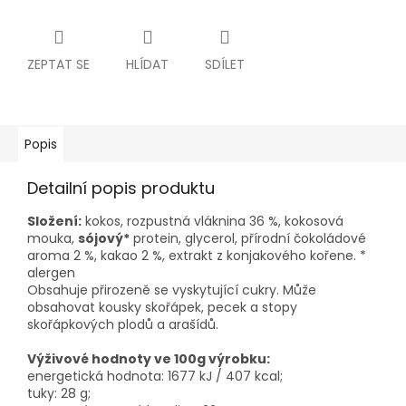
ZEPTAT SE
HLÍDAT
SDÍLET
Popis
Detailní popis produktu
Složení:
kokos, rozpustná vláknina 36 %, kokosová
mouka,
sójový*
protein, glycerol, přírodní čokoládové
aroma 2 %, kakao 2 %, extrakt z konjakového kořene. *
alergen
Obsahuje přirozeně se vyskytující cukry. Může
obsahovat kousky skořápek, pecek a stopy
skořápkových plodů a arašídů.
Výživové hodnoty ve 100g výrobku:
energetická hodnota: 1677 kJ / 407 kcal;
tuky: 28 g;