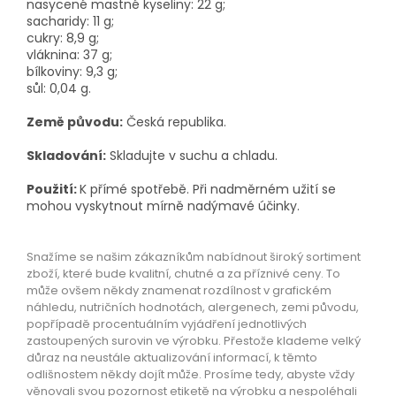
nasycené mastné kyseliny: 22 g;
sacharidy: 11 g;
cukry: 8,9 g;
vláknina: 37 g;
bílkoviny: 9,3 g;
sůl: 0,04 g.
Země původu:
Česká republika.
Skladování:
Skladujte v suchu a chladu.
Použití:
K přímé spotřebě. Při nadměrném užití se
mohou vyskytnout mírně nadýmavé účinky.
Snažíme se našim zákazníkům nabídnout široký sortiment
zboží, které bude kvalitní, chutné a za příznivé ceny. To
může ovšem někdy znamenat rozdílnost v grafickém
náhledu, nutričních hodnotách, alergenech, zemi původu,
popřípadě procentuálním vyjádření jednotlivých
zastoupených surovin ve výrobku. Přestože klademe velký
důraz na neustále aktualizování informací, k těmto
odlišnostem někdy dojít může. Prosíme tedy, abyste vždy
věnovali svou pozornost etiketě na výrobku a nespoléhali