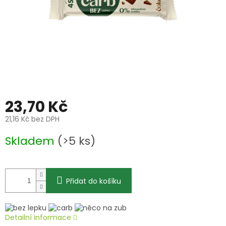
23,70 Kč
21,16 Kč bez DPH
Měrná
Skladem
(>5 ks)
cena:
Přidat do košíku
Detailní informace