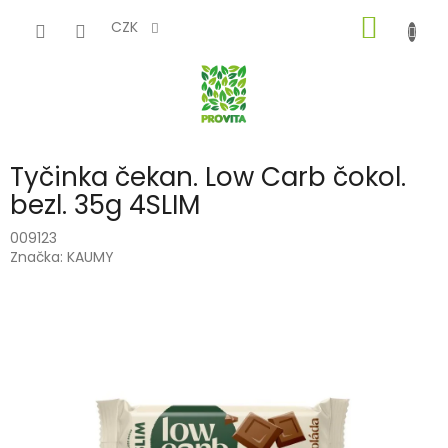
Přejít
NÁKUP
na
CZK
obsah
KOŠÍK
Tyčinka čekan. Low Carb čokol.
bezl. 35g 4SLIM
009123
Značka:
KAUMY