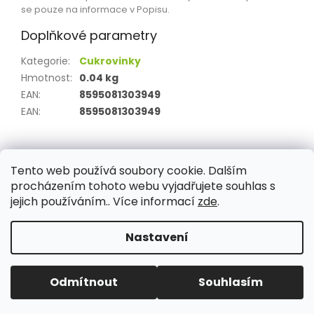
se pouze na informace v Popisu.
Doplňkové parametry
Kategorie
:
Cukrovinky
Hmotnost
:
0.04 kg
EAN
:
8595081303949
EAN
:
8595081303949
Z
á
Tento web používá soubory cookie. Dalším
Aktuality
Kamenné prodejny
Kosmetika
Provita
p
procházením tohoto webu vyjadřujete souhlas s
a
jejich používáním.. Více informací
zde
.
t
í
Nastavení
Vytvořil Shoptet
Odmítnout
Souhlasím
Copyright 2026
PROVITA
. Všechna práva vyhrazena.