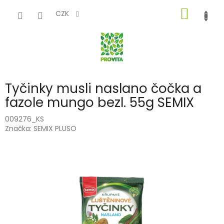
Přejít
NÁKUP
na
CZK
obsah
KOŠÍK
Tyčinky musli naslano čočka a
fazole mungo bezl. 55g SEMIX
009276_KS
Značka:
SEMIX PLUSO