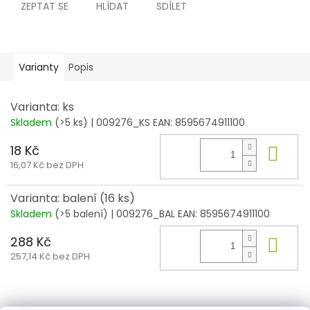
ZEPTAT SE
HLÍDAT
SDÍLET
Varianty
Popis
Varianta: ks
Skladem
(>5 ks)
| 009276_KS
EAN:
8595674911100
18 Kč
Do 
16,07 Kč bez DPH
Varianta: balení (16 ks)
Skladem
(>5 balení)
| 009276_BAL
EAN:
8595674911100
288 Kč
Do 
257,14 Kč bez DPH
Z