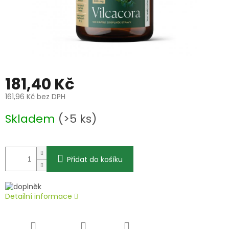
181,40 Kč
161,96 Kč bez DPH
Měrná
Skladem
(>5 ks)
cena:
Přidat do košíku
Detailní informace