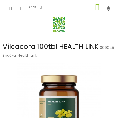
Přejít
NÁKUP
na
CZK
obsah
KOŠÍK
Vilcacora 100tbl HEALTH LINK
009045
Značka:
Health Link