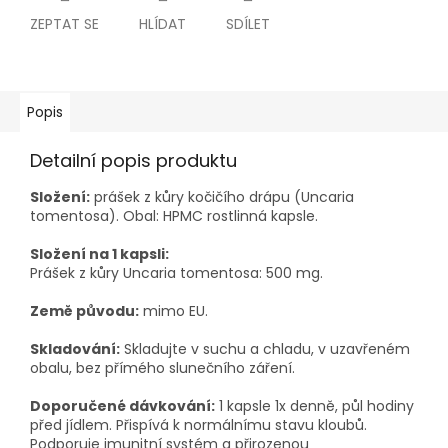
ZEPTAT SE
HLÍDAT
SDÍLET
Popis
Detailní popis produktu
Složení:
prášek z kůry kočičího drápu (Uncaria
tomentosa). Obal: HPMC rostlinná kapsle.
Složení na 1 kapsli:
Prášek z kůry Uncaria tomentosa: 500 mg.
Země původu:
mimo EU.
Skladování:
Skladujte v suchu a chladu, v uzavřeném
obalu, bez přímého slunečního záření.
Doporučené dávkování:
1 kapsle 1x denně, půl hodiny
před jídlem. Přispívá k normálnímu stavu kloubů.
Podporuje imunitní systém a přirozenou