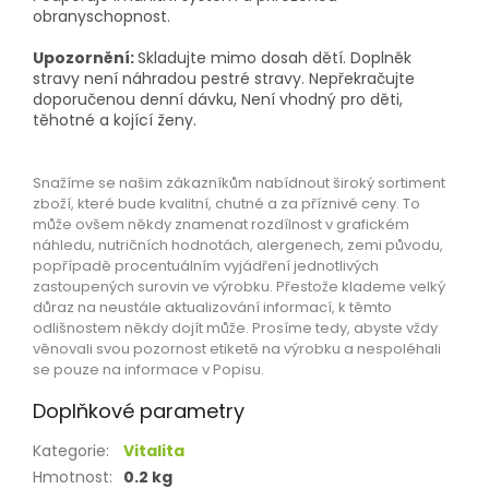
obranyschopnost.
Upozornění:
Skladujte mimo dosah dětí. Doplněk
stravy není náhradou pestré stravy. Nepřekračujte
doporučenou denní dávku, Není vhodný pro děti,
těhotné a kojící ženy.
Snažíme se našim zákazníkům nabídnout široký sortiment
zboží, které bude kvalitní, chutné a za příznivé ceny. To
může ovšem někdy znamenat rozdílnost v grafickém
náhledu, nutričních hodnotách, alergenech, zemi původu,
popřípadě procentuálním vyjádření jednotlivých
zastoupených surovin ve výrobku. Přestože klademe velký
důraz na neustále aktualizování informací, k těmto
odlišnostem někdy dojít může. Prosíme tedy, abyste vždy
věnovali svou pozornost etiketě na výrobku a nespoléhali
se pouze na informace v Popisu.
Doplňkové parametry
Kategorie
:
Vitalita
Hmotnost
:
0.2 kg