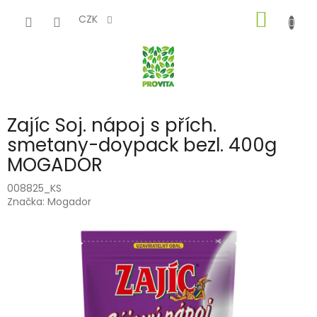
Přejít
NÁKUP
na
CZK
obsah
KOŠÍK
Zajíc Soj. nápoj s přích.
smetany-doypack bezl. 400g
MOGADOR
008825_KS
Značka:
Mogador