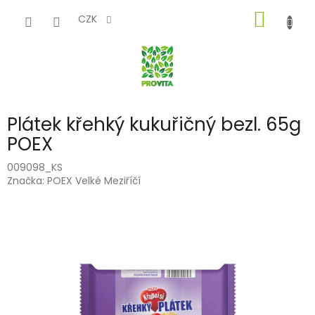
Přejít
NÁKUP
na
CZK
obsah
KOŠÍK
Plátek křehký kukuřičný bezl. 65g
POEX
009098_KS
Značka:
POEX Velké Meziříčí