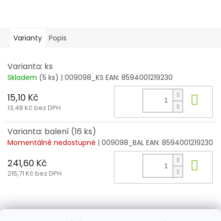
Varianty
Popis
Varianta: ks
Skladem
(5 ks)
| 009098_KS
EAN:
8594001219230
15,10 Kč
Do 
13,48 Kč bez DPH
Varianta: balení (16 ks)
Momentálně nedostupné
| 009098_BAL
EAN:
8594001219230
241,60 Kč
Do 
215,71 Kč bez DPH
Z