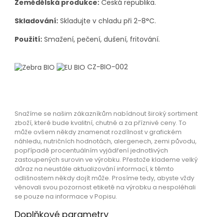
Zemědělská produkce:
Česká republika.
Skladování:
Skladujte v chladu při 2-8°C.
Použití:
Smažení, pečení, dušení, fritování.
CZ-BIO-002
Snažíme se našim zákazníkům nabídnout široký sortiment
zboží, které bude kvalitní, chutné a za příznivé ceny. To
může ovšem někdy znamenat rozdílnost v grafickém
náhledu, nutričních hodnotách, alergenech, zemi původu,
popřípadě procentuálním vyjádření jednotlivých
zastoupených surovin ve výrobku. Přestože klademe velký
důraz na neustále aktualizování informací, k těmto
odlišnostem někdy dojít může. Prosíme tedy, abyste vždy
věnovali svou pozornost etiketě na výrobku a nespoléhali
se pouze na informace v Popisu.
Doplňkové parametry