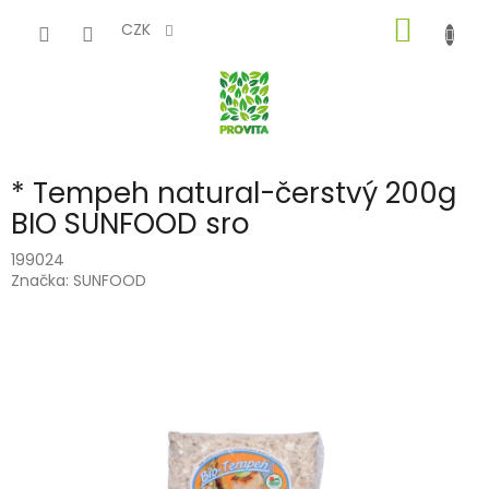
Přejít
NÁKUP
na
CZK
obsah
KOŠÍK
* Tempeh natural-čerstvý 200g
BIO SUNFOOD sro
199024
Značka:
SUNFOOD