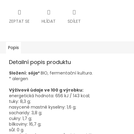
ZEPTAT SE
HLÍDAT
SDÍLET
Popis
Detailní popis produktu
Složení:
sója*
BIO, fermentační kultura.
* alergen
Výživové údaje ve 100 g výrobku:
energetická hodnota: 656 kJ / 143 kcal;
tuky: 8,3 g;
nasycené mastné kyseliny: 1,6 g;
sacharidy: 3,8 g;
cukry: 1,7 g;
bílkoviny: 16,7 g;
sůl: 0 g.