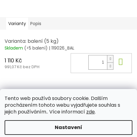
Varianty
Popis
Varianta: balení (5 kg)
Skladem
(>5 balení)
| 119026_BAL
1 110 Kč
Do 
991,07 Kč bez DPH
Z
á
Tento web používá soubory cookie. Dalším
Aktuality
Kamenné prodejny
Kosmetika
Provita
p
procházením tohoto webu vyjadřujete souhlas s
a
jejich používáním.. Více informací
zde
.
t
í
Nastavení
Vytvořil Shoptet