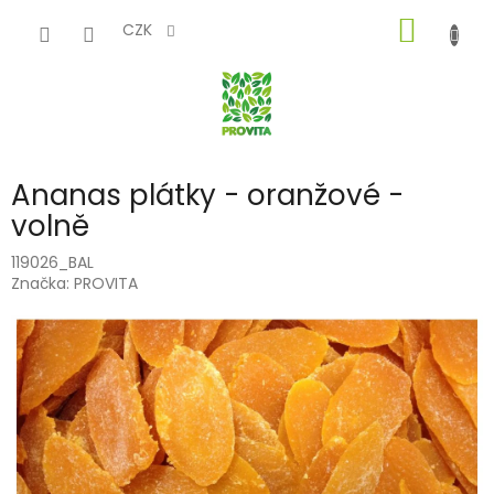
Přejít
NÁKUP
na
CZK
obsah
KOŠÍK
Ananas plátky - oranžové -
volně
119026_BAL
Značka:
PROVITA