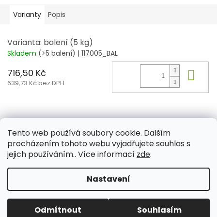
Varianty
Popis
Varianta: balení (5 kg)
Skladem
(>5 balení)
| 117005_BAL
716,50 Kč
Do 
639,73 Kč bez DPH
Z
á
Tento web používá soubory cookie. Dalším
Aktuality
Kamenné prodejny
Kosmetika
Provita
p
procházením tohoto webu vyjadřujete souhlas s
a
jejich používáním.. Více informací
zde
.
t
í
Nastavení
Vytvořil Shoptet
Odmítnout
Souhlasím
Copyright 2026
PROVITA
. Všechna práva vyhrazena.