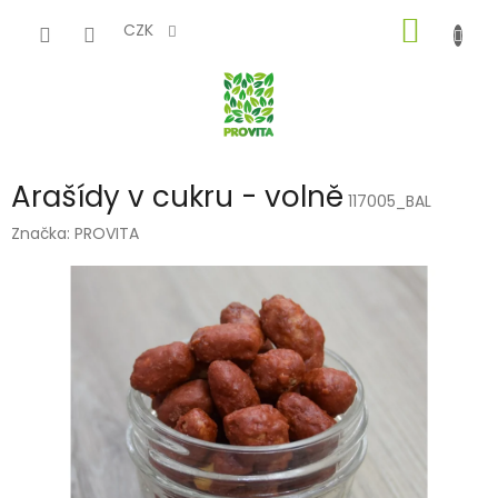
Přejít
NÁKUP
na
CZK
obsah
KOŠÍK
Arašídy v cukru - volně
117005_BAL
Značka:
PROVITA