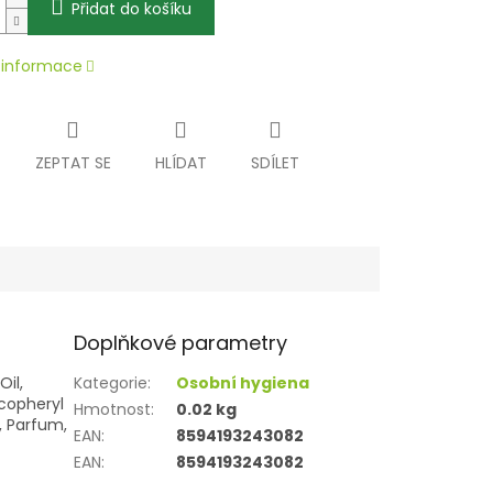
Přidat do košíku
í informace
ZEPTAT SE
HLÍDAT
SDÍLET
Doplňkové parametry
il,
Kategorie
:
Osobní hygiena
ocopheryl
Hmotnost
:
0.02 kg
, Parfum,
EAN
:
8594193243082
EAN
:
8594193243082