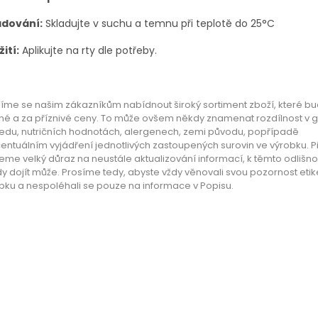
adování:
Skladujte v suchu a temnu při teplotě do 25°C
ití:
Aplikujte na rty dle potřeby.
íme se našim zákazníkům nabídnout široký sortiment zboží, které bud
né a za příznivé ceny. To může ovšem někdy znamenat rozdílnost v 
edu, nutričních hodnotách, alergenech, zemi původu, popřípadě
entuálním vyjádření jednotlivých zastoupených surovin ve výrobku. P
eme velký důraz na neustále aktualizování informací, k těmto odlišn
y dojít může. Prosíme tedy, abyste vždy věnovali svou pozornost etik
bku a nespoléhali se pouze na informace v Popisu.