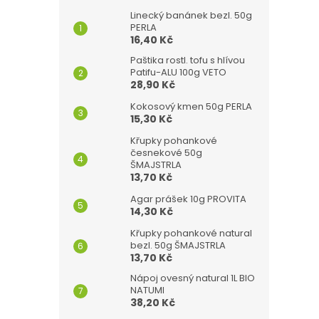
Linecký banánek bezl. 50g
PERLA
16,40 Kč
Paštika rostl. tofu s hlívou
Patifu-ALU 100g VETO
28,90 Kč
Kokosový kmen 50g PERLA
15,30 Kč
Křupky pohankové
česnekové 50g
ŠMAJSTRLA
13,70 Kč
Agar prášek 10g PROVITA
14,30 Kč
Křupky pohankové natural
bezl. 50g ŠMAJSTRLA
13,70 Kč
Nápoj ovesný natural 1L BIO
NATUMI
38,20 Kč