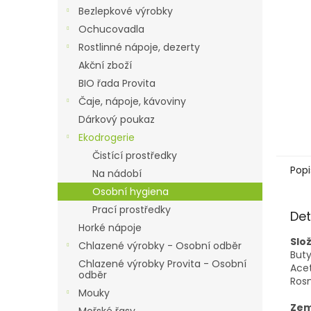
n
Bezlepkové výrobky
e
Ochucovadla
l
Rostlinné nápoje, dezerty
Akční zboží
BIO řada Provita
Čaje, nápoje, kávoviny
Dárkový poukaz
Ekodrogerie
Čistící prostředky
Popi
Na nádobí
Osobní hygiena
Prací prostředky
Det
Horké nápoje
Slož
Chlazené výrobky - Osobní odběr
Buty
Chlazené výrobky Provita - Osobní
Acet
odběr
Rosm
Mouky
Zem