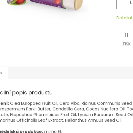
Detailn
TISK
s
ailní popis produktu
ení:
Olea Europaea Fruit Oil, Cera Alba, Ricinus Communis Seed O
rospermum Parkii Butter, Candelilla Cera, Cocos Nucifera Oil, T
ate, Hippophae Rhamnoides Fruit Oil, Lycium Barbarum Seed Oil
arinus Officinalis Leaf Extract, Helianthus Annuus Seed Oil.
ědělská produkce:
mimo EU.