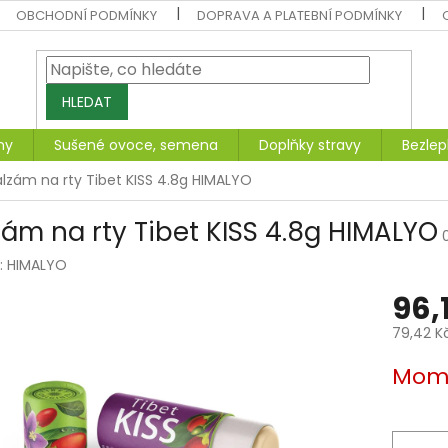
OBCHODNÍ PODMÍNKY
DOPRAVA A PLATEBNÍ PODMÍNKY
HLEDAT
ny
Sušené ovoce, semena
Doplňky stravy
Bezlep
alzám na rty Tibet KISS 4.8g HIMALYO
zám na rty Tibet KISS 4.8g HIMALYO
:
HIMALYO
96,
79,42 K
Měrná
Mome
cena: