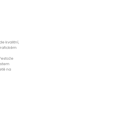
e kvalitní,
grafickém
řestože
ostem
etě na