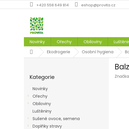
Přejít
+420 558 649 814
eshop@provita.cz
na
obsah
Novinky
Ořechy
Obiloviny
Luštěni
Domů
Ekodrogerie
Osobní hygiena
B
P
Bal
o
Přeskočit
s
Kategorie
Značka
kategorie
t
r
Novinky
a
Ořechy
n
Obiloviny
n
í
Luštěniny
p
Sušené ovoce, semena
a
Doplňky stravy