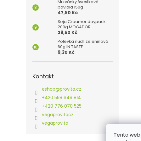
Mrkvánky švestková
povidla 150g
47,80 Kč
Soja Creamer doypack
200g MOGADOR
29,50 Kč
Polévka nudl. zeleninová
60g IN TASTE
9,30 Kč
Kontakt
eshop
@
provita.cz
+420 558 649 814
+420 776 070 525
vegaprovitacz
vegaprovita
Tento web 
Z