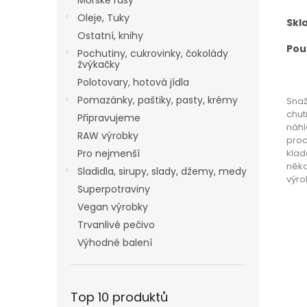
Mořské řasy
Oleje, Tuky
Skl
Ostatní, knihy
Použ
Pochutiny, cukrovinky, čokolády
žvýkačky
Polotovary, hotová jídla
Pomazánky, paštiky, pasty, krémy
Snaž
chut
Připravujeme
náhl
RAW výrobky
proc
klad
Pro nejmenší
někd
Sladidla, sirupy, slady, džemy, medy
výro
Superpotraviny
Vegan výrobky
Trvanlivé pečivo
Výhodné balení
Top 10 produktů