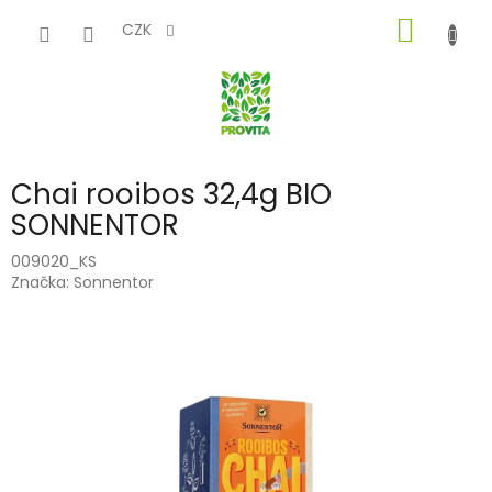
Přejít
NÁKUP
na
CZK
obsah
KOŠÍK
Chai rooibos 32,4g BIO
SONNENTOR
009020_KS
Značka:
Sonnentor