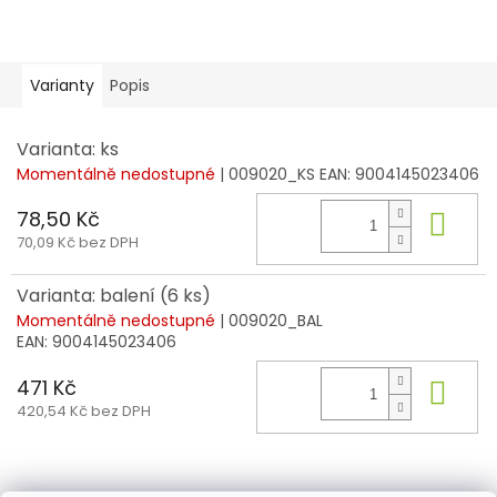
Varianty
Popis
Varianta: ks
Momentálně nedostupné
| 009020_KS
EAN:
9004145023406
78,50 Kč
Do 
70,09 Kč bez DPH
Varianta: balení (6 ks)
Momentálně nedostupné
| 009020_BAL
EAN:
9004145023406
471 Kč
Do 
420,54 Kč bez DPH
Z