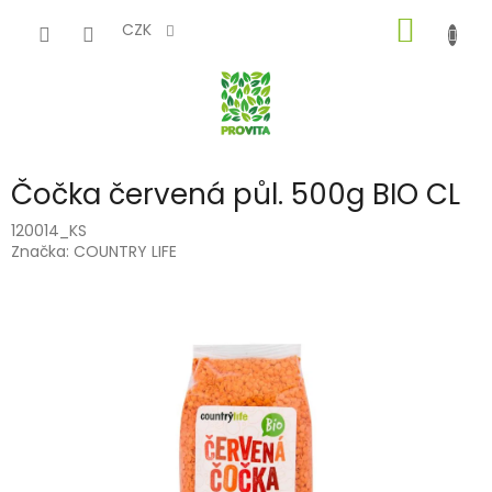
Přejít
NÁKUP
na
CZK
obsah
KOŠÍK
Čočka červená půl. 500g BIO CL
120014_KS
Značka:
COUNTRY LIFE