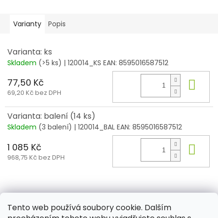
Varianty
Popis
Varianta: ks
Skladem
(>5 ks)
| 120014_KS
EAN:
8595016587512
77,50 Kč
Do 
69,20 Kč bez DPH
Varianta: balení (14 ks)
Skladem
(3 balení)
| 120014_BAL
EAN:
8595016587512
1 085 Kč
Do 
968,75 Kč bez DPH
Z
á
Tento web používá soubory cookie. Dalším
Aktuality
Kamenné prodejny
Kosmetika
Provita
p