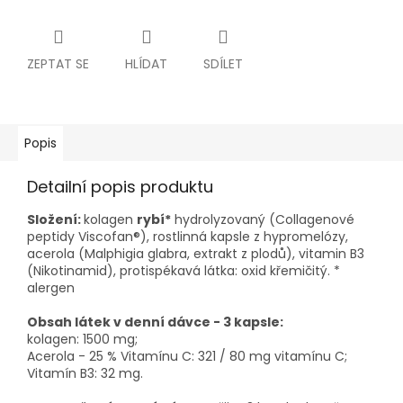
ZEPTAT SE
HLÍDAT
SDÍLET
Popis
Detailní popis produktu
Složení:
kolagen
rybí*
hydrolyzovaný (Collagenové
peptidy Viscofan®), rostlinná kapsle z hypromelózy,
acerola (Malphigia glabra, extrakt z plodů), vitamin B3
(Nikotinamid), protispékavá látka: oxid křemičitý. *
alergen
Obsah látek v denní dávce - 3 kapsle:
kolagen: 1500 mg;
Acerola - 25 % Vitamínu C: 321 / 80 mg vitamínu C;
Vitamín B3: 32 mg.