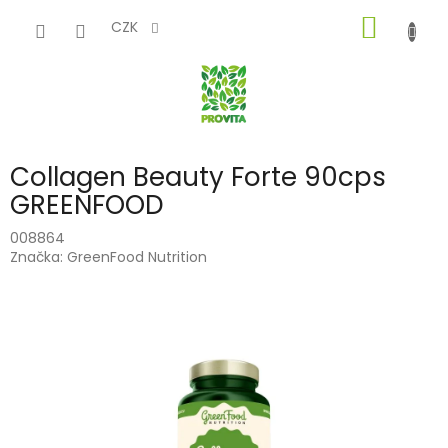
Přejít
NÁKUP
na
CZK
obsah
KOŠÍK
Collagen Beauty Forte 90cps
GREENFOOD
008864
Značka:
GreenFood Nutrition