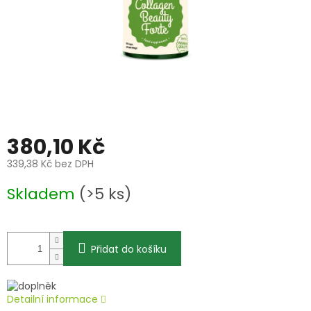
380,10 Kč
339,38 Kč bez DPH
Měrná
Skladem
(>5 ks)
cena:
Přidat do košíku
Detailní informace