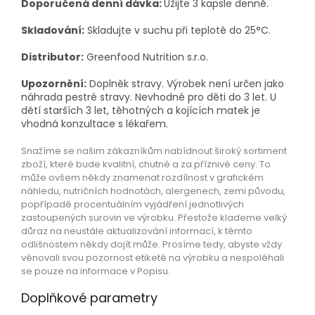
Doporučená denní dávka:
Užijte 3 kapsle denně.
Skladování:
Skladujte v suchu při teplotě do 25°C.
Distributor:
Greenfood Nutrition s.r.o.
Upozornění:
Doplněk stravy. Výrobek není určen jako
náhrada pestré stravy. Nevhodné pro děti do 3 let. U
dětí starších 3 let, těhotných a kojících matek je
vhodná konzultace s lékařem.
Snažíme se našim zákazníkům nabídnout široký sortiment
zboží, které bude kvalitní, chutné a za příznivé ceny. To
může ovšem někdy znamenat rozdílnost v grafickém
náhledu, nutričních hodnotách, alergenech, zemi původu,
popřípadě procentuálním vyjádření jednotlivých
zastoupených surovin ve výrobku. Přestože klademe velký
důraz na neustále aktualizování informací, k těmto
odlišnostem někdy dojít může. Prosíme tedy, abyste vždy
věnovali svou pozornost etiketě na výrobku a nespoléhali
se pouze na informace v Popisu.
Doplňkové parametry