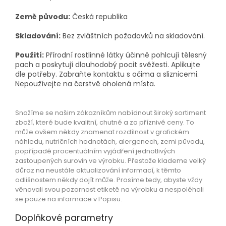
Země původu:
Česká republika
Skladování:
Bez zvláštních požadavků na skladování.
Použití:
Přírodní rostlinné látky účinně pohlcují tělesný
pach a poskytují dlouhodobý pocit svěžesti. Aplikujte
dle potřeby. Zabraňte kontaktu s očima a sliznicemi.
Nepoužívejte na čerstvě oholená místa.
Snažíme se našim zákazníkům nabídnout široký sortiment
zboží, které bude kvalitní, chutné a za příznivé ceny. To
může ovšem někdy znamenat rozdílnost v grafickém
náhledu, nutričních hodnotách, alergenech, zemi původu,
popřípadě procentuálním vyjádření jednotlivých
zastoupených surovin ve výrobku. Přestože klademe velký
důraz na neustále aktualizování informací, k těmto
odlišnostem někdy dojít může. Prosíme tedy, abyste vždy
věnovali svou pozornost etiketě na výrobku a nespoléhali
se pouze na informace v Popisu.
Doplňkové parametry