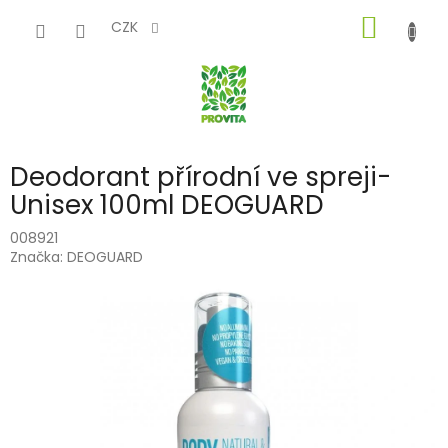
Přejít
NÁKUP
na
CZK
obsah
KOŠÍK
Deodorant přírodní ve spreji-
Unisex 100ml DEOGUARD
008921
Značka:
DEOGUARD