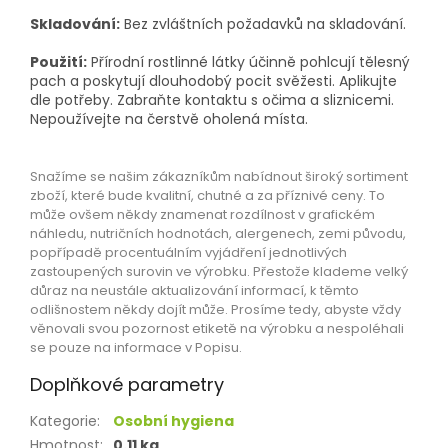
Skladování:
Bez zvláštních požadavků na skladování.
Použití:
Přírodní rostlinné látky účinně pohlcují tělesný
pach a poskytují dlouhodobý pocit svěžesti. Aplikujte
dle potřeby. Zabraňte kontaktu s očima a sliznicemi.
Nepoužívejte na čerstvě oholená místa.
Snažíme se našim zákazníkům nabídnout široký sortiment
zboží, které bude kvalitní, chutné a za příznivé ceny. To
může ovšem někdy znamenat rozdílnost v grafickém
náhledu, nutričních hodnotách, alergenech, zemi původu,
popřípadě procentuálním vyjádření jednotlivých
zastoupených surovin ve výrobku. Přestože klademe velký
důraz na neustále aktualizování informací, k těmto
odlišnostem někdy dojít může. Prosíme tedy, abyste vždy
věnovali svou pozornost etiketě na výrobku a nespoléhali
se pouze na informace v Popisu.
Doplňkové parametry
Kategorie
:
Osobní hygiena
Hmotnost
:
0.11 kg