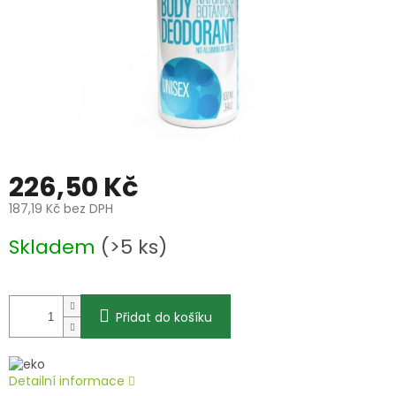
226,50 Kč
187,19 Kč bez DPH
Měrná
Skladem
(>5 ks)
cena:
Přidat do košíku
Detailní informace