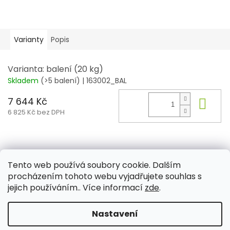
Varianty
Popis
Varianta: balení (20 kg)
Skladem
(>5 balení)
| 163002_BAL
7 644 Kč
Do 
6 825 Kč bez DPH
Z
á
Tento web používá soubory cookie. Dalším
Aktuality
Kamenné prodejny
Kosmetika
Provita
p
procházením tohoto webu vyjadřujete souhlas s
a
jejich používáním.. Více informací
zde
.
t
í
Nastavení
Vytvořil Shoptet