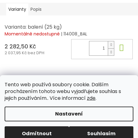
Varianty
Popis
Varianta: balení (25 kg)
Momentálně nedostupné
| 114008_BAL
2 282,50 Kč
Do 
2 037,95 Kč bez DPH
Z
á
Tento web používá soubory cookie. Dalším
Aktuality
Kamenné prodejny
Kosmetika
Provita
p
procházením tohoto webu vyjadřujete souhlas s
a
jejich používáním.. Více informací
zde
.
t
í
Nastavení
Vytvořil Shoptet
Odmítnout
Souhlasím
Copyright 2026
PROVITA
. Všechna práva vyhrazena.