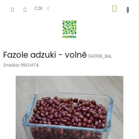
Přejít
NÁKUP
na
CZK
obsah
KOŠÍK
Fazole adzuki - volně
114008_BAL
Značka:
PROVITA