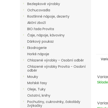
n
Bezlepkové výrobky
e
Ochucovadla
l
Rostlinné nápoje, dezerty
Akční zboží
BIO řada Provita
Čaje, nápoje, kávoviny
Dárkový poukaz
Ekodrogerie
Horké nápoje
Vari
Chlazené výrobky - Osobní odběr
Chlazené výrobky Provita - Osobní
odběr
Varia
Mouky
Skla
Mořské řasy
Oleje, Tuky
Ostatní, knihy
Pochutiny, cukrovinky, čokolády
Varia
žvýkačky