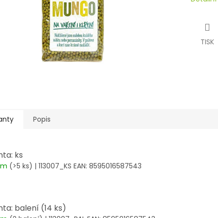
TISK
anty
Popis
nta: ks
dem
(>5 ks)
| 113007_KS
EAN:
8595016587543
nta: balení (14 ks)