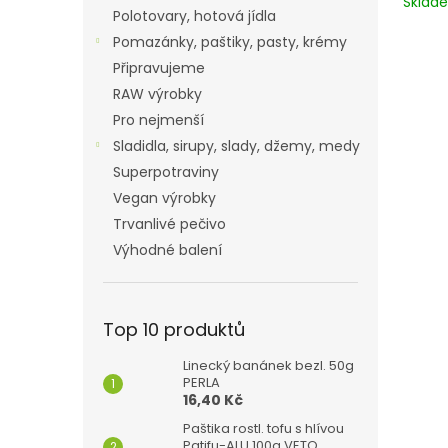
Skla
Polotovary, hotová jídla
Pomazánky, paštiky, pasty, krémy
Připravujeme
RAW výrobky
Pro nejmenší
Sladidla, sirupy, slady, džemy, medy
Superpotraviny
Vegan výrobky
Trvanlivé pečivo
Výhodné balení
Top 10 produktů
Linecký banánek bezl. 50g
PERLA
16,40 Kč
Paštika rostl. tofu s hlívou
Patifu-ALU 100g VETO