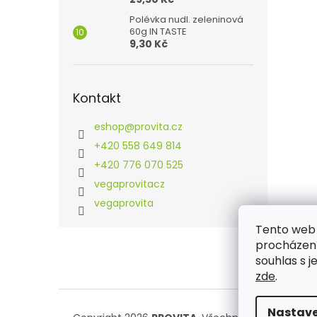
Polévka nudl. zeleninová
60g IN TASTE
9,30 Kč
Kontakt
eshop
@
provita.cz
+420 558 649 814
+420 776 070 525
vegaprovitacz
vegaprovita
Tento web 
Z
procházení
á
souhlas s j
p
zde
.
a
t
í
Nastave