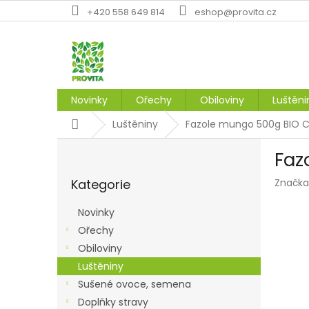
Přejít
+420 558 649 814
eshop@provita.cz
na
obsah
Novinky
Ořechy
Obiloviny
Luštěni
Domů
Luštěniny
Fazole mungo 500g BIO C
P
Faz
o
Přeskočit
s
Kategorie
Značka
kategorie
t
r
Novinky
a
Ořechy
n
Obiloviny
n
í
Luštěniny
p
Sušené ovoce, semena
a
Doplňky stravy