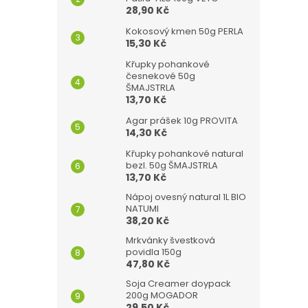
28,90 Kč
Kokosový kmen 50g PERLA
15,30 Kč
Křupky pohankové
česnekové 50g
ŠMAJSTRLA
13,70 Kč
Agar prášek 10g PROVITA
14,30 Kč
Křupky pohankové natural
bezl. 50g ŠMAJSTRLA
13,70 Kč
Nápoj ovesný natural 1L BIO
NATUMI
38,20 Kč
Mrkvánky švestková
povidla 150g
47,80 Kč
Soja Creamer doypack
200g MOGADOR
29,50 Kč