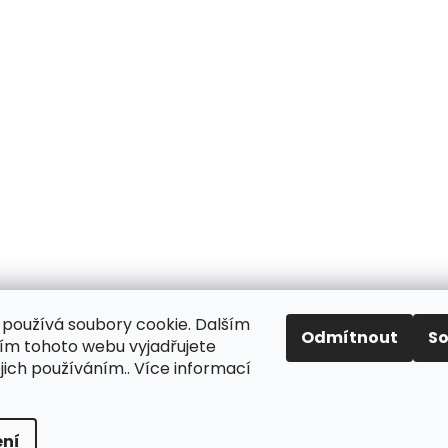
používá soubory cookie. Dalším
Odmítnout
S
m tohoto webu vyjadřujete
Aktuality
Kamenné prodejny
Kosmetika
Provita
ejich používáním.. Více informací
ní