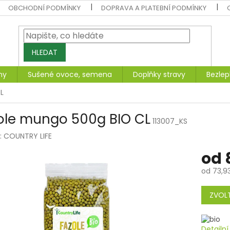
OBCHODNÍ PODMÍNKY
DOPRAVA A PLATEBNÍ PODMÍNKY
HLEDAT
ny
Sušené ovoce, semena
Doplňky stravy
Bezlep
L
ole mungo 500g BIO CL
113007_KS
:
COUNTRY LIFE
od
od
73,9
Měrná
cena:
ZVOLT
Detailn