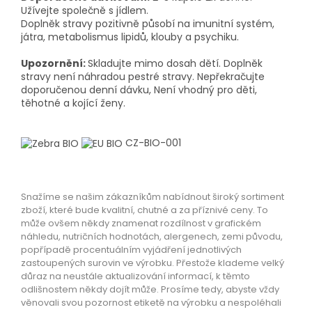
Užívejte společně s jídlem.
Doplněk stravy pozitivně působí na imunitní systém,
játra, metabolismus lipidů, klouby a psychiku.
Upozornění:
Skladujte mimo dosah dětí. Doplněk
stravy není náhradou pestré stravy. Nepřekračujte
doporučenou denní dávku, Není vhodný pro děti,
těhotné a kojící ženy.
CZ-BIO-001
Snažíme se našim zákazníkům nabídnout široký sortiment
zboží, které bude kvalitní, chutné a za příznivé ceny. To
může ovšem někdy znamenat rozdílnost v grafickém
náhledu, nutričních hodnotách, alergenech, zemi původu,
popřípadě procentuálním vyjádření jednotlivých
zastoupených surovin ve výrobku. Přestože klademe velký
důraz na neustále aktualizování informací, k těmto
odlišnostem někdy dojít může. Prosíme tedy, abyste vždy
věnovali svou pozornost etiketě na výrobku a nespoléhali