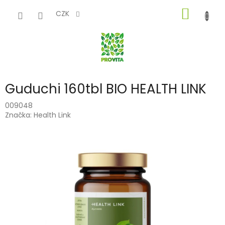
Přejít
NÁKUP
na
CZK
obsah
KOŠÍK
Guduchi 160tbl BIO HEALTH LINK
009048
Značka:
Health Link