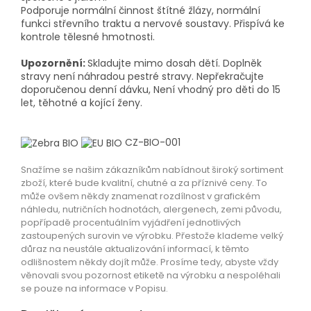
Podporuje normální činnost štítné žlázy, normální
funkci střevního traktu a nervové soustavy. Přispívá ke
kontrole tělesné hmotnosti.
Upozornění:
Skladujte mimo dosah dětí. Doplněk
stravy není náhradou pestré stravy. Nepřekračujte
doporučenou denní dávku, Není vhodný pro děti do 15
let, těhotné a kojící ženy.
CZ-BIO-001
Snažíme se našim zákazníkům nabídnout široký sortiment
zboží, které bude kvalitní, chutné a za příznivé ceny. To
může ovšem někdy znamenat rozdílnost v grafickém
náhledu, nutričních hodnotách, alergenech, zemi původu,
popřípadě procentuálním vyjádření jednotlivých
zastoupených surovin ve výrobku. Přestože klademe velký
důraz na neustále aktualizování informací, k těmto
odlišnostem někdy dojít může. Prosíme tedy, abyste vždy
věnovali svou pozornost etiketě na výrobku a nespoléhali
se pouze na informace v Popisu.