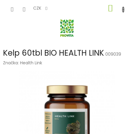
Přejít
NÁKUP
na
CZK
obsah
KOŠÍK
Kelp 60tbl BIO HEALTH LINK
009039
Značka:
Health Link