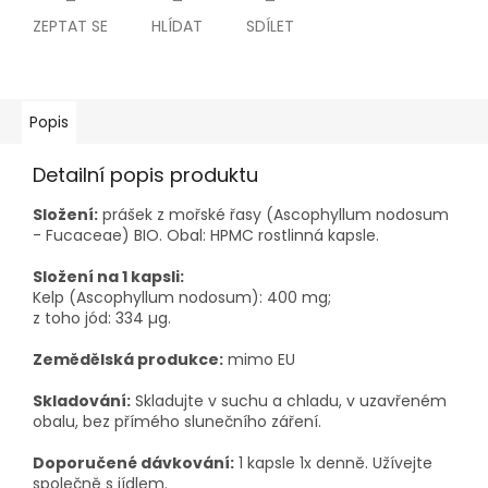
ZEPTAT SE
HLÍDAT
SDÍLET
Popis
Detailní popis produktu
Složení:
prášek z mořské řasy (Ascophyllum nodosum
- Fucaceae) BIO. Obal: HPMC rostlinná kapsle.
Složení na 1 kapsli:
Kelp (Ascophyllum nodosum): 400 mg;
z toho jód: 334 µg.
Zemědělská produkce:
mimo EU
Skladování:
Skladujte v suchu a chladu, v uzavřeném
obalu, bez přímého slunečního záření.
Doporučené dávkování:
1 kapsle 1x denně. Užívejte
společně s jídlem.