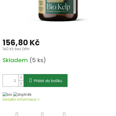
156,80 Kč
140 Kč bez DPH
Měrná
Skladem
(5 ks)
cena:
Přidat do košíku
Detailní informace