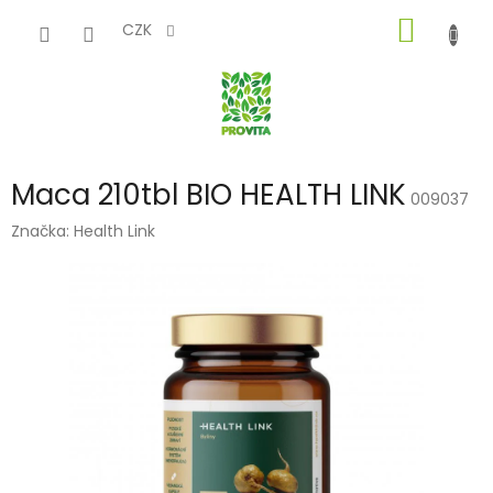
Přejít
NÁKUP
na
CZK
obsah
KOŠÍK
Maca 210tbl BIO HEALTH LINK
009037
Značka:
Health Link