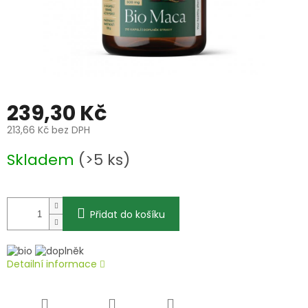
239,30 Kč
213,66 Kč bez DPH
Měrná
Skladem
(>5 ks)
cena:
Přidat do košíku
Detailní informace