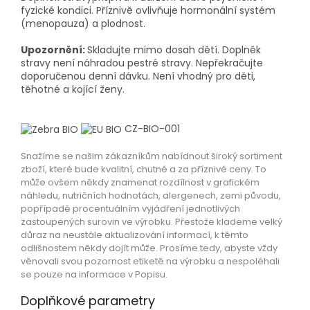
fyzické kondici. Příznivě ovlivňuje hormonální systém
(menopauza) a plodnost.
Upozornění:
Skladujte mimo dosah dětí. Doplněk
stravy není náhradou pestré stravy. Nepřekračujte
doporučenou denní dávku. Není vhodný pro děti,
těhotné a kojící ženy.
CZ-BIO-001
Snažíme se našim zákazníkům nabídnout široký sortiment
zboží, které bude kvalitní, chutné a za příznivé ceny. To
může ovšem někdy znamenat rozdílnost v grafickém
náhledu, nutričních hodnotách, alergenech, zemi původu,
popřípadě procentuálním vyjádření jednotlivých
zastoupených surovin ve výrobku. Přestože klademe velký
důraz na neustále aktualizování informací, k těmto
odlišnostem někdy dojít může. Prosíme tedy, abyste vždy
věnovali svou pozornost etiketě na výrobku a nespoléhali
se pouze na informace v Popisu.
Doplňkové parametry