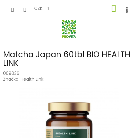
Přejít
NÁKUP
na
CZK
obsah
KOŠÍK
Matcha Japan 60tbl BIO HEALTH
LINK
009036
Značka:
Health Link