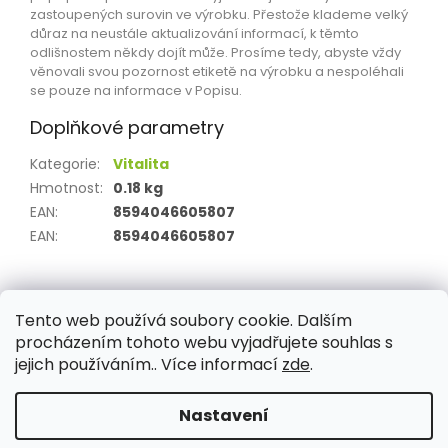
zastoupených surovin ve výrobku. Přestože klademe velký
důraz na neustále aktualizování informací, k těmto
odlišnostem někdy dojít může. Prosíme tedy, abyste vždy
věnovali svou pozornost etiketě na výrobku a nespoléhali
se pouze na informace v Popisu.
Doplňkové parametry
Kategorie
:
Vitalita
Hmotnost
:
0.18 kg
EAN
:
8594046605807
EAN
:
8594046605807
Z
á
Tento web používá soubory cookie. Dalším
Aktuality
Kamenné prodejny
Kosmetika
Provita
p
procházením tohoto webu vyjadřujete souhlas s
a
jejich používáním.. Více informací
zde
.
t
í
Nastavení
Vytvořil Shoptet