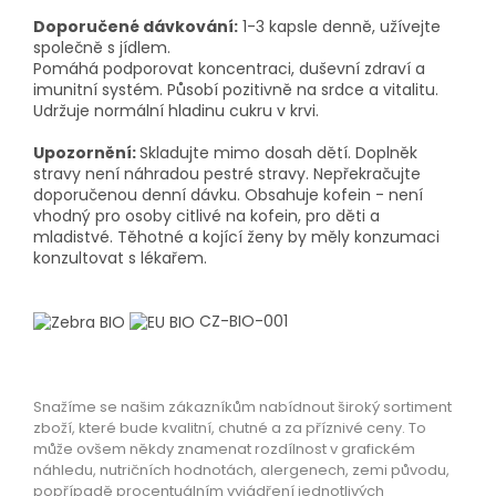
Doporučené dávkování:
1-3 kapsle denně, užívejte
společně s jídlem.
Pomáhá podporovat koncentraci, duševní zdraví a
imunitní systém. Působí pozitivně na srdce a vitalitu.
Udržuje normální hladinu cukru v krvi.
Upozornění:
Skladujte mimo dosah dětí. Doplněk
stravy není náhradou pestré stravy. Nepřekračujte
doporučenou denní dávku. Obsahuje kofein - není
vhodný pro osoby citlivé na kofein, pro děti a
mladistvé. Těhotné a kojící ženy by měly konzumaci
konzultovat s lékařem.
CZ-BIO-001
Snažíme se našim zákazníkům nabídnout široký sortiment
zboží, které bude kvalitní, chutné a za příznivé ceny. To
může ovšem někdy znamenat rozdílnost v grafickém
náhledu, nutričních hodnotách, alergenech, zemi původu,
popřípadě procentuálním vyjádření jednotlivých