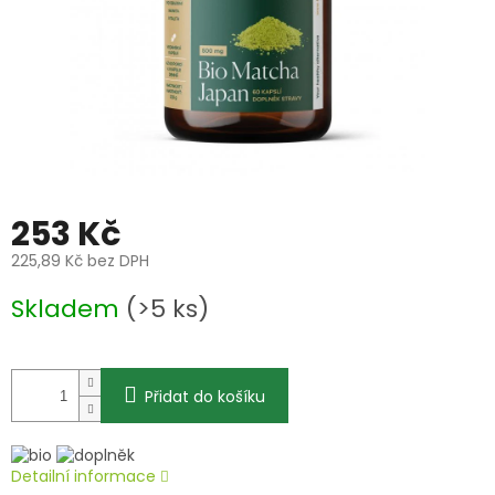
253 Kč
225,89 Kč bez DPH
Měrná
Skladem
(>5 ks)
cena:
Přidat do košíku
Detailní informace