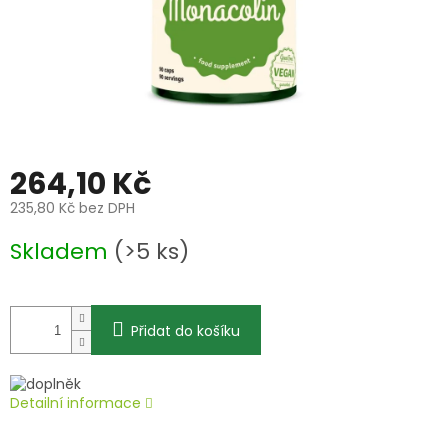
264,10 Kč
235,80 Kč bez DPH
Měrná
Skladem
(>5 ks)
cena:
Přidat do košíku
Detailní informace