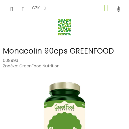
Přejít
NÁKUP
na
CZK
obsah
KOŠÍK
Monacolin 90cps GREENFOOD
008993
Značka:
GreenFood Nutrition