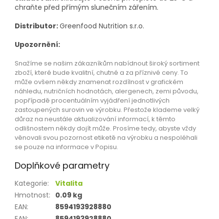
chraňte před přímým slunečním zářením.
Distributor:
Greenfood Nutrition s.r.o.
Upozornění:
Snažíme se našim zákazníkům nabídnout široký sortiment
zboží, které bude kvalitní, chutné a za příznivé ceny. To
může ovšem někdy znamenat rozdílnost v grafickém
náhledu, nutričních hodnotách, alergenech, zemi původu,
popřípadě procentuálním vyjádření jednotlivých
zastoupených surovin ve výrobku. Přestože klademe velký
důraz na neustále aktualizování informací, k těmto
odlišnostem někdy dojít může. Prosíme tedy, abyste vždy
věnovali svou pozornost etiketě na výrobku a nespoléhali
se pouze na informace v Popisu.
Doplňkové parametry
Kategorie
:
Vitalita
Hmotnost
:
0.09 kg
EAN
:
8594193928880
EAN
:
8594193928880