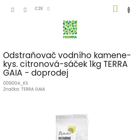
Přejít
NÁKUP
na
CZK
obsah
KOŠÍK
Odstraňovač vodního kamene-
kys. citronová-sáček 1kg TERRA
GAIA - doprodej
009004_KS
Značka:
TERRA GAIA