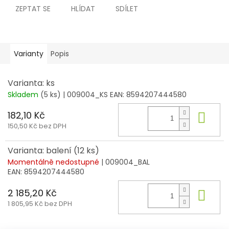
ZEPTAT SE
HLÍDAT
SDÍLET
Varianty
Popis
Varianta: ks
Skladem
(5 ks)
| 009004_KS
EAN:
8594207444580
182,10 Kč
Do 
150,50 Kč bez DPH
Varianta: balení (12 ks)
Momentálně nedostupné
| 009004_BAL
EAN:
8594207444580
2 185,20 Kč
Do 
1 805,95 Kč bez DPH