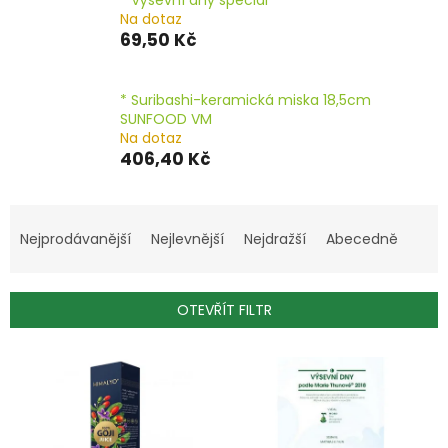
Na dotaz
69,50 Kč
* Suribashi-keramická miska 18,5cm
SUNFOOD VM
Na dotaz
406,40 Kč
Ř
a
Nejprodávanější
Nejlevnější
Nejdražší
Abecedně
z
e
n
OTEVŘÍT FILTR
í
p
V
r
ý
o
p
d
i
u
s