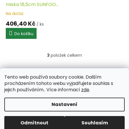
miska 18,5cm SUNFOOD
VM
Na dotaz
406,40 Kč
/ ks
Do košíku
3
položek celkem
O
v
l
Z
á
á
Tento web používá soubory cookie. Dalším
Aktuality
Kamenné prodejny
Kosmetika
Provita
d
p
procházením tohoto webu vyjadřujete souhlas s
a
a
jejich používáním.. Více informací
zde
.
c
t
í
í
p
Nastavení
Vytvořil Shoptet
r
v
k
Odmítnout
Souhlasím
y
Copyright 2026
PROVITA
. Všechna práva vyhrazena.
v