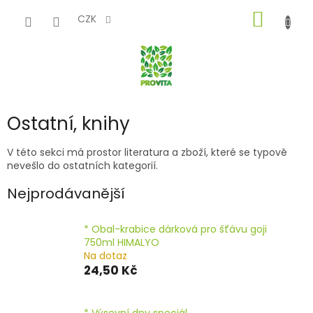
Přejít
NÁKUP
na
CZK
obsah
KOŠÍK
Ostatní, knihy
V této sekci má prostor literatura a zboží, které se typově
nevešlo do ostatních kategorií.
Nejprodávanější
* Obal-krabice dárková pro šťávu goji
750ml HIMALYO
Na dotaz
24,50 Kč
* Výsevní dny speciál