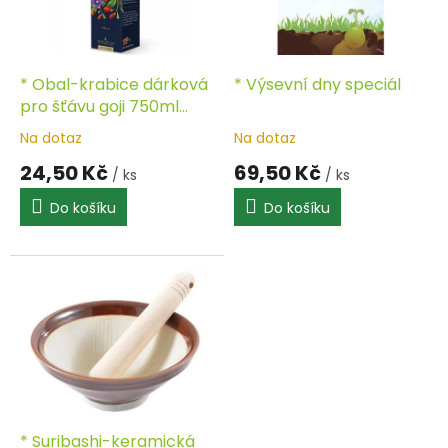
k
p
t
r
ů
o
d
* Obal-krabice dárková
* Výsevní dny speciál
u
pro šťávu goji 750ml
k
HIMALYO
Na dotaz
Na dotaz
t
24,50 Kč
69,50 Kč
ů
/ ks
/ ks
Do košíku
Do košíku
* Suribashi-keramická