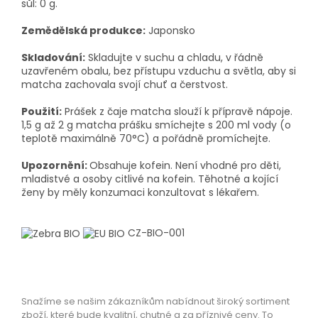
sůl: 0 g.
Zemědělská produkce:
Japonsko
Skladování:
Skladujte v suchu a chladu, v řádně
uzavřeném obalu, bez přístupu vzduchu a světla, aby si
matcha zachovala svojí chuť a čerstvost.
Použití:
Prášek z čaje matcha slouží k přípravě nápoje.
1,5 g až 2 g matcha prášku smíchejte s 200 ml vody (o
teplotě maximálně 70°C) a pořádně promíchejte.
Upozornění:
Obsahuje kofein. Není vhodné pro děti,
mladistvé a osoby citlivé na kofein. Těhotné a kojící
ženy by měly konzumaci konzultovat s lékařem.
CZ-BIO-001
Snažíme se našim zákazníkům nabídnout široký sortiment
zboží, které bude kvalitní, chutné a za příznivé ceny. To