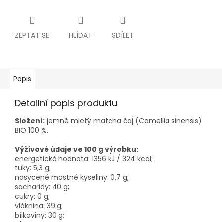
ZEPTAT SE
HLÍDAT
SDÍLET
Popis
Detailní popis produktu
Složení:
jemně mletý matcha čaj (Camellia sinensis)
BIO 100 %.
Výživové údaje ve 100 g výrobku:
energetická hodnota: 1356 kJ / 324 kcal;
tuky: 5,3 g;
nasycené mastné kyseliny: 0,7 g;
sacharidy: 40 g;
cukry: 0 g;
vláknina: 39 g;
bílkoviny: 30 g;