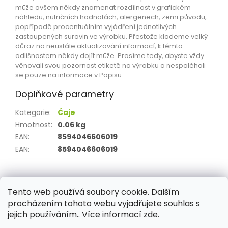
může ovšem někdy znamenat rozdílnost v grafickém
náhledu, nutričních hodnotách, alergenech, zemi původu,
popřípadě procentuálním vyjádření jednotlivých
zastoupených surovin ve výrobku. Přestože klademe velký
důraz na neustále aktualizování informací, k těmto
odlišnostem někdy dojít může. Prosíme tedy, abyste vždy
věnovali svou pozornost etiketě na výrobku a nespoléhali
se pouze na informace v Popisu.
Doplňkové parametry
Kategorie
:
Čaje
Hmotnost
:
0.06 kg
EAN
:
8594046606019
EAN
:
8594046606019
Z
á
Tento web používá soubory cookie. Dalším
Aktuality
Kamenné prodejny
Kosmetika
Provita
p
procházením tohoto webu vyjadřujete souhlas s
a
jejich používáním.. Více informací
zde
.
t