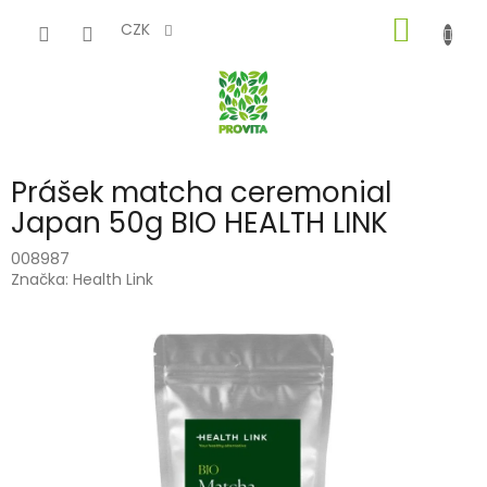
Přejít
NÁKUP
na
CZK
obsah
KOŠÍK
Prášek matcha ceremonial
Japan 50g BIO HEALTH LINK
008987
Značka:
Health Link