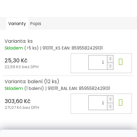
Varianty
Popis
Varianta: ks
Skladem
(>5 ks)
| 910111_KS
EAN:
8595582429131
25,30 Kč
Do 
22,59 Kč bez DPH
Varianta: balení (12 ks)
Skladem
(1 balení)
| 910111_BAL
EAN:
8595582429131
303,60 Kč
Do 
271,07 Kč bez DPH
Z