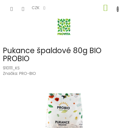
Přejít
NÁKUP
na
CZK
obsah
KOŠÍK
Pukance špaldové 80g BIO
PROBIO
910111_KS
Značka:
PRO-BIO