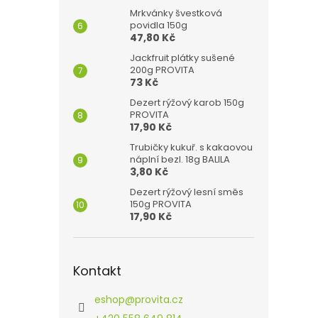
Mrkvánky švestková
povidla 150g
47,80 Kč
Jackfruit plátky sušené
200g PROVITA
73 Kč
Dezert rýžový karob 150g
PROVITA
17,90 Kč
Trubičky kukuř. s kakaovou
náplní bezl. 18g BALILA
3,80 Kč
Dezert rýžový lesní směs
150g PROVITA
17,90 Kč
Kontakt
eshop
@
provita.cz