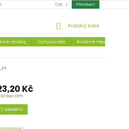
OCHRANA OSOBNÍCH ÚDAJŮ
CZK
CERTIFIKÁTY
Přihlášení
REKLAMACE A ZÁ
NÁKUPNÍ
Prázdný košík
KOŠÍK
kové výrobky
Ochucovadla
Rostlinné nápoje, dezerty
1_KS
23,20 Kč
 Kč
bez DPH
E VARIANTU
í informace