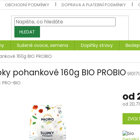
OBCHODNÍ PODMÍNKY
DOPRAVA A PLATEBNÍ PODMÍNKY
HLEDAT
ny
Sušené ovoce, semena
Doplňky stravy
Bezlep
ankové 160g BIO PROBIO
pky pohankové 160g BIO PROBIO
91017
:
PRO-BIO
od
od
20,71
Měrná
cena:
ZVOLT
Detailn