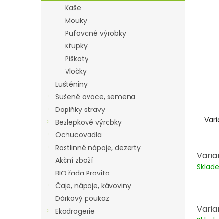
n
Kaše
e
Mouky
l
Pufované výrobky
Křupky
Piškoty
Vločky
Luštěniny
Sušené ovoce, semena
Doplňky stravy
Vari
Bezlepkové výrobky
Ochucovadla
Rostlinné nápoje, dezerty
Varia
Akční zboží
Skla
BIO řada Provita
Čaje, nápoje, kávoviny
Dárkový poukaz
Varian
Ekodrogerie