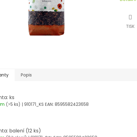
TISK
anty
Popis
nta: ks
dem
(>5 ks)
| 910171_KS
EAN:
8595582423658
ta: balení (12 ks)