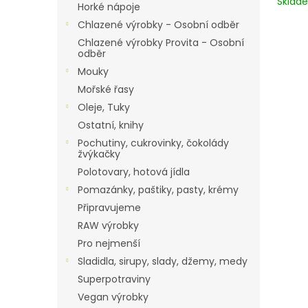
Skla
Horké nápoje
Chlazené výrobky - Osobní odběr
Chlazené výrobky Provita - Osobní
odběr
Mouky
Mořské řasy
Oleje, Tuky
Ostatní, knihy
Pochutiny, cukrovinky, čokolády
žvýkačky
Polotovary, hotová jídla
Pomazánky, paštiky, pasty, krémy
Připravujeme
RAW výrobky
Pro nejmenší
Sladidla, sirupy, slady, džemy, medy
Superpotraviny
Vegan výrobky