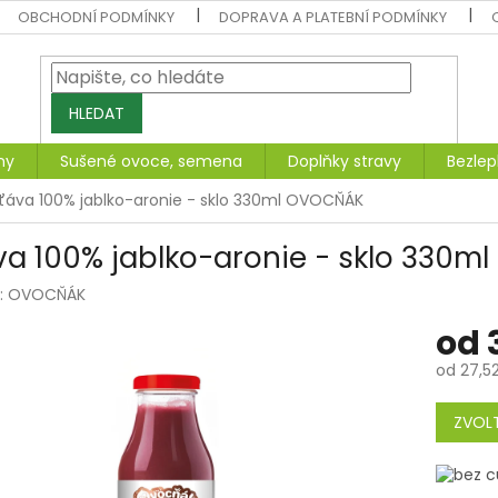
OBCHODNÍ PODMÍNKY
DOPRAVA A PLATEBNÍ PODMÍNKY
HLEDAT
ny
Sušené ovoce, semena
Doplňky stravy
Bezlep
ťáva 100% jablko-aronie - sklo 330ml OVOCŇÁK
va 100% jablko-aronie - sklo 330
:
OVOCŇÁK
od
od
27,5
Měrná
cena:
ZVOLT