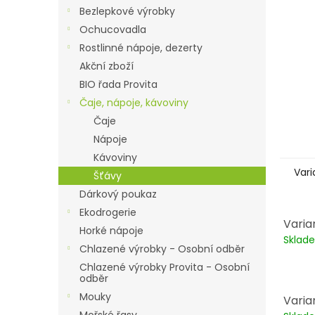
n
Bezlepkové výrobky
e
Ochucovadla
l
Rostlinné nápoje, dezerty
Akční zboží
BIO řada Provita
Čaje, nápoje, kávoviny
Čaje
Nápoje
Kávoviny
Vari
Šťávy
Dárkový poukaz
Ekodrogerie
Varia
Horké nápoje
Skla
Chlazené výrobky - Osobní odběr
Chlazené výrobky Provita - Osobní
odběr
Mouky
Varian