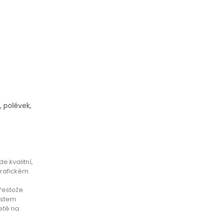
 polévek,
e kvalitní,
grafickém
řestože
ostem
etě na