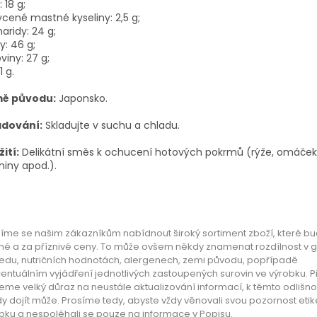
 18 g;
cené mastné kyseliny: 2,5 g;
aridy: 24 g;
y: 46 g;
oviny: 27 g;
1 g.
ě původu:
Japonsko.
adování:
Skladujte v suchu a chladu.
ití:
Delikátní směs k ochucení hotových pokrmů (rýže, omáček,
niny apod.).
íme se našim zákazníkům nabídnout široký sortiment zboží, které bud
né a za příznivé ceny. To může ovšem někdy znamenat rozdílnost v 
edu, nutričních hodnotách, alergenech, zemi původu, popřípadě
entuálním vyjádření jednotlivých zastoupených surovin ve výrobku. P
eme velký důraz na neustále aktualizování informací, k těmto odlišn
y dojít může. Prosíme tedy, abyste vždy věnovali svou pozornost etik
bku a nespoléhali se pouze na informace v Popisu.