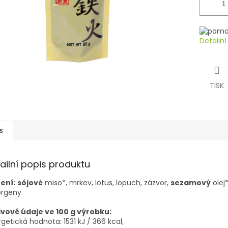
Detailn
TISK
s
ailní popis produktu
ení:
sójové
miso*, mrkev, lotus, lopuch, zázvor,
sezamový
olej*
ergeny
ivové údaje ve 100 g výrobku:
getická hodnota: 1531 kJ / 366 kcal;