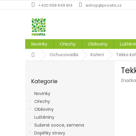
Přejít
+420 558 649 814
eshop@provita.cz
na
obsah
Novinky
Ořechy
Obiloviny
Luštěni
Domů
Ochucovadla
Koření
Tekka ko
P
Tek
o
Přeskočit
s
Kategorie
Značka
kategorie
t
r
Novinky
a
Ořechy
n
Obiloviny
n
í
Luštěniny
p
Sušené ovoce, semena
a
Doplňky stravy