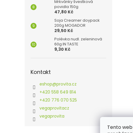
Mrkvánky švestková
povidla 150g
47,80 Kč
Soja Creamer doypack
200g MOGADOR
29,50 Kč
Polévka nudl. zeleninová
60g IN TASTE
9,30 Kč
Kontakt
eshop
@
provita.cz
+420 558 649 814
+420 776 070 525
vegaprovitacz
vegaprovita
Tento web 
Z