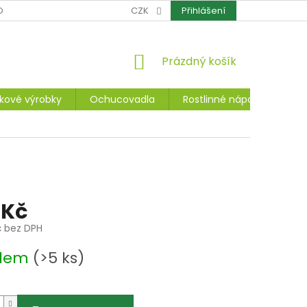
OCHRANA OSOBNÍCH ÚDAJŮ
CZK
CERTIFIKÁTY
Přihlášení
REKLAMACE A ZÁ
NÁKUPNÍ
Prázdný košík
KOŠÍK
kové výrobky
Ochucovadla
Rostlinné nápoje, dezerty
 Kč
č bez DPH
adem
(>5 ks)