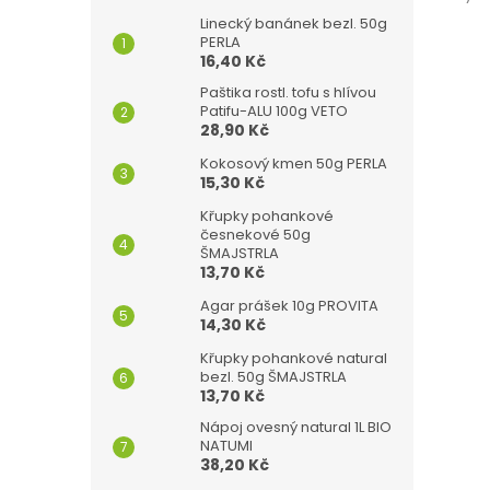
Linecký banánek bezl. 50g
PERLA
16,40 Kč
Paštika rostl. tofu s hlívou
Patifu-ALU 100g VETO
28,90 Kč
Kokosový kmen 50g PERLA
15,30 Kč
Křupky pohankové
česnekové 50g
ŠMAJSTRLA
13,70 Kč
Agar prášek 10g PROVITA
14,30 Kč
Křupky pohankové natural
bezl. 50g ŠMAJSTRLA
13,70 Kč
Nápoj ovesný natural 1L BIO
NATUMI
38,20 Kč