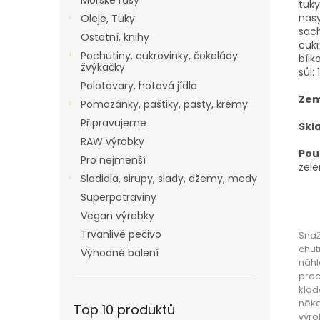
Mořské řasy
tuky:
nasy
Oleje, Tuky
sach
Ostatní, knihy
cukr
Pochutiny, cukrovinky, čokolády
bílk
žvýkačky
sůl: 1
Polotovary, hotová jídla
Zem
Pomazánky, paštiky, pasty, krémy
Připravujeme
Skl
RAW výrobky
Použ
Pro nejmenší
zele
Sladidla, sirupy, slady, džemy, medy
Superpotraviny
Vegan výrobky
Trvanlivé pečivo
Snaž
chut
Výhodné balení
náhl
proc
klad
někd
Top 10 produktů
výro