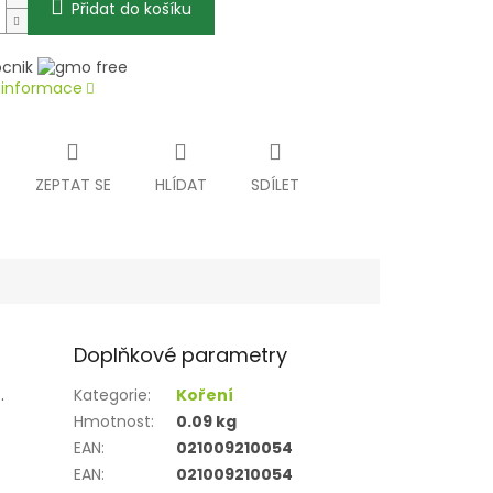
Přidat do košíku
í informace
ZEPTAT SE
HLÍDAT
SDÍLET
Doplňkové parametry
.
Kategorie
:
Koření
Hmotnost
:
0.09 kg
EAN
:
021009210054
EAN
:
021009210054