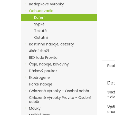
n
Bezlepkové výrobky
e
Ochucovadla
l
Koření
Sypké
Tekuté
Ostatní
Rostlinné nápoje, dezerty
Akční zboží
BIO řada Provita
Čaje, nápoje, kávoviny
Popi
Dárkový poukaz
Ekodrogerie
Det
Horké nápoje
Chlazené výrobky - Osobní odběr
Slož
* al
Chlazené výrobky Provita - Osobní
odběr
Výž
Mouky
ener