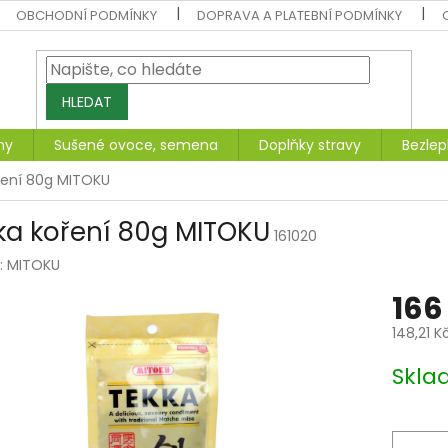
OBCHODNÍ PODMÍNKY
DOPRAVA A PLATEBNÍ PODMÍNKY
HLEDAT
ny
Sušené ovoce, semena
Doplňky stravy
Bezlep
ření 80g MITOKU
ka koření 80g MITOKU
161020
:
MITOKU
166
148,21 K
Měrná
Skl
cena: