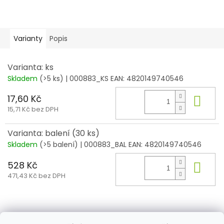
Varianty
Popis
Varianta: ks
Skladem
(>5 ks)
| 000883_KS
EAN:
4820149740546
17,60 Kč
Do 
15,71 Kč bez DPH
Varianta: balení (30 ks)
Skladem
(>5 balení)
| 000883_BAL
EAN:
4820149740546
528 Kč
Do 
471,43 Kč bez DPH
Z