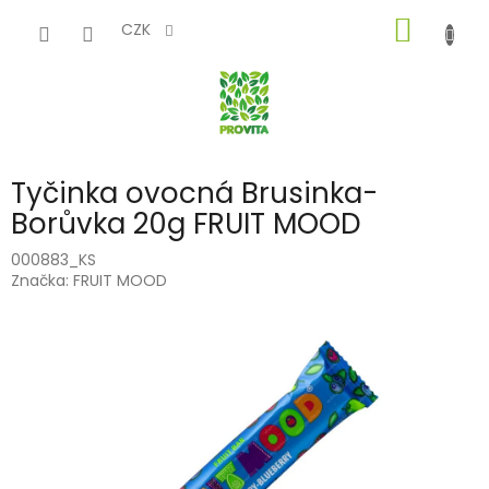
Přejít
NÁKUP
na
CZK
obsah
KOŠÍK
Tyčinka ovocná Brusinka-
Borůvka 20g FRUIT MOOD
000883_KS
Značka:
FRUIT MOOD