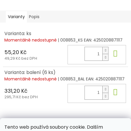
Varianty
Popis
Varianta: ks
Momentálně nedostupné
| 008853_KS
EAN:
4250208871117
55,20 Kč
Do 
49,29 Kč bez DPH
Varianta: balení (6 ks)
Momentálně nedostupné
| 008853_BAL
EAN:
4250208871117
331,20 Kč
Do 
295,71 Kč bez DPH
Z
á
Tento web používá soubory cookie. Dalším
Aktuality
Kamenné prodejny
Kosmetika
Provita