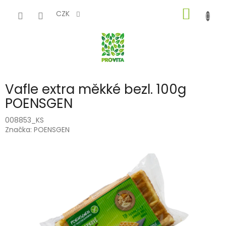
Přejít
NÁKUP
na
CZK
obsah
KOŠÍK
Vafle extra měkké bezl. 100g
POENSGEN
008853_KS
Značka:
POENSGEN